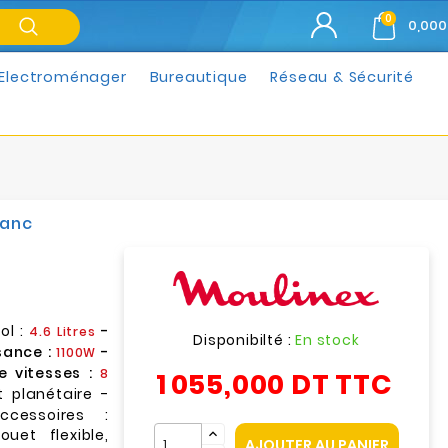
0
0,000
Electroménager
Bureautique
Réseau & Sécurité
lanc
ol :
-
4.6 Litres
Disponibilté :
En stock
sance :
-
1100W
 vitesses :
8
1 055,000 DT
TTC
planétaire -
ccessoires :
uet flexible,
AJOUTER AU PANIER