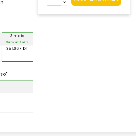
an
3 mois
Sans intérêts
351.667 DT
nso
"