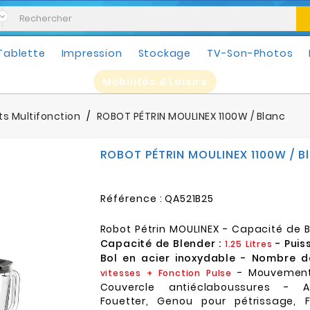
Tablette
Impression
Stockage
TV-Son-Photos
Mobilités & Loisirs
ts Multifonction
ROBOT PÉTRIN MOULINEX 1100W / Blanc
ROBOT PÉTRIN MOULINEX 1100W / B
Référence :
QA521B25
Robot Pétrin MOULINEX - Capacité de B
Capacité de Blender :
- Puis
1.25 Litres
Bol en acier inoxydable - Nombre de
- Mouvement 
vitesses + Fonction Pulse
Couvercle antiéclaboussures - A
Fouetter, Genou pour pétrissage, Fo