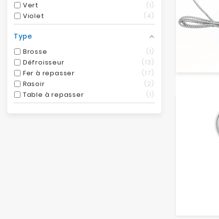
Vert
1
Violet
4
Type
Brosse
1
Défroisseur
13
Fer à repasser
17
Rasoir
2
Table à repasser
1