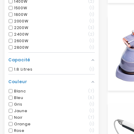
1400W
2
1500W
1
1800W
1
2000W
1
2200W
3
2400W
2
2600W
1
2800W
1
Capacité
1.8 Litres
1
Couleur
Blanc
7
Bleu
8
Gris
1
Jaune
1
Noir
7
Orange
1
Rose
1