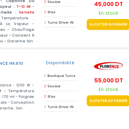
-
Capacité Du
Sousse
45,000 DT
Pr
apeur :
7–10 Ml
-
melle :
Semelle
Sfax
En stock
empérature :
Tunis Drive-IN
 À La Vapeur -
AJOUTER AU PANIER
Sec - Chauffage
peur - Convient À
eu - Garantie 1an
Disponibilité
ENCE HK410
Boutique Tunis
55,000 DT
Pr
sance : 1200 W -
Sousse
En stock
f - Température
: 170 ml - Poignée
Sfax
AJOUTER AU PANIER
male - Conception
Tunis Drive-IN
rantie : 1an