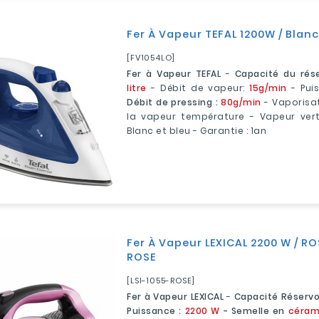
Fer À Vapeur TEFAL 1200W / Blanc
[FV1054LO]
Fer à Vapeur TEFAL
-
Capacité du rése
litre
- Débit de vapeur:
15g/min
- Pui
Débit de pressing :
80g/min
- Vaporisa
la vapeur température - Vapeur verti
Blanc et bleu - Garantie : 1an
Fer À Vapeur LEXICAL 2200 W / ROS
ROSE
[LSI-1055-ROSE]
Fer à Vapeur LEXICAL
-
Capacité Réservoi
Puissance :
2200 W
- Semelle en
céram