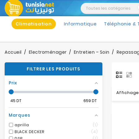
Climatisation
Informatique
Téléphonie & 
Accueil
Electroménager
Entretien – Soin
Repassag
FILTRER LES PRODUITS
Prix
Affichage 
45
DT
659
DT
Marques
aprilla
1
BLACK DECKER
4
DSP
1