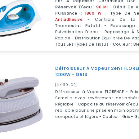
Fer À Repasser Céramique DSP
Réservoir D'eau :
90 Ml
-
Débit De V
Puissance :
1800 W
-
Type De Se
Antiadhésive
- Contrôle De La T
Thermostat Rotatif - Repassage
Pulvérisation D'eau - Repassage À 
Rapide - Distribution Équilibrée De Va
Tous Les Types De Tissus - Couleur : Bl
Défroisseur À Vapeur 2en1 FLOR
1200W - GRIS
[HK410-GR]
Défroisseur à Vapeur FLORENCE - Puis
Semelle avec revêtement antiadhési
Réglable - Capacité du réservoir d'eau 
repliable pour une prise en main opti
compacte et légère - Couleur : Gris - Ga