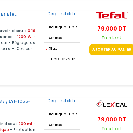
Disponibilité
 Et Bleu
Boutique Tunis
79,000 DT
Pri
rvoir d’eau :
0.18
ssance :
1200 W
-
En stock
Sousse
teur - Réglage de
cale - Couleur :
Sfax
AJOUTER AU PANIER
Tunis Drive-IN
Disponibilité
E / LSI-1055-
Boutique Tunis
79,000 DT
Pri
r d’eau :
300 ml
-
Sousse
En stock
ique
- Protection