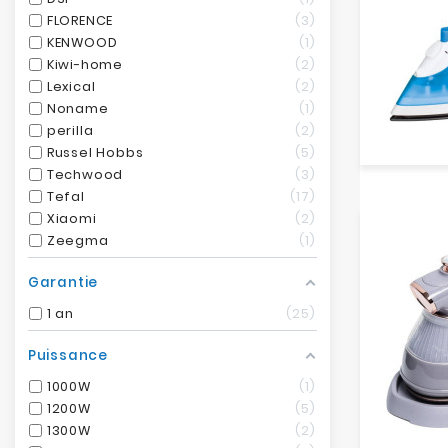
FLORENCE
3
KENWOOD
1
Kiwi-home
2
Lexical
2
Noname
1
perilla
2
Russel Hobbs
5
Techwood
3
Tefal
17
Xiaomi
2
Zeegma
1
Garantie
1 an
25
Puissance
1000W
1
1200W
5
1300W
2