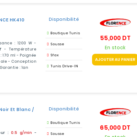
Disponibilité
ENCE HK410
Boutique Tunis
55,000 DT
Pr
sance : 1200 W -
Sousse
En stock
f - Température
: 170 ml - Poignée
Sfax
AJOUTER AU PANIER
male - Conception
Tunis Drive-IN
Garantie : 1an
Disponibilité
oir Et Blanc /
Boutique Tunis
65,000 DT
Pr
ur :
0.5 g/min
-
Sousse