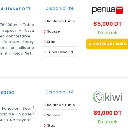
Disponibilité
014-LIANASOFT
Boutique Tunis
85,000 DT
Pr
 76-100cm - Table
 vapeur - Tissu
Sousse
En stock
fer confortable -
 Peinture époxy
Sfax
AJOUTER AU PANIER
ons en silicone
Tunis Drive-IN
lle - Poids Net :
Disponibilité
 6319C
Boutique Tunis
Fonction: Sec /
89,000 DT
Pr
ariable - Vapeur
Sousse
 Auto-Nettoyant -
En stock
Sfax