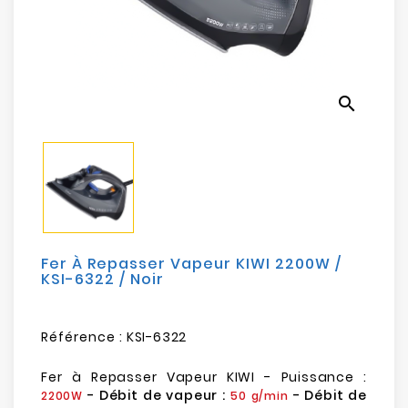
Electroménager
Bureautique
search
Réseau
&
Sécurité
Mobilités
&
Loisirs
Fer À Repasser Vapeur KIWI 2200W /
KSI-6322 / Noir
Référence :
KSI-6322
Fer à Repasser Vapeur KIWI - Puissance :
- Débit de vapeur :
- Débit de
2200W
50 g/min