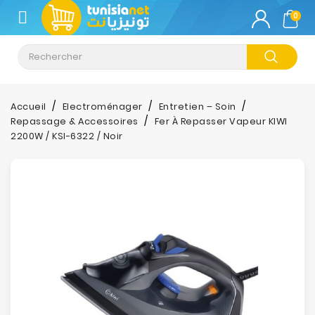
CATÉGORIE
0
Climatisation
Informatique
Accueil
Electroménager
Entretien – Soin
Repassage & Accessoires
Fer À Repasser Vapeur KIWI
Téléphonie
2200W / KSI-6322 / Noir
&
Tablette
Impression
Stockage
TV-
Son-
Photos