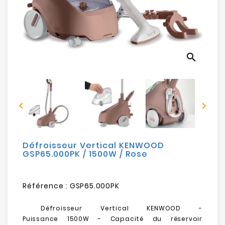
Electroménager
Bureautique
search
Réseau
&
Sécurité


Mobilités
&
Loisirs
Défroisseur Vertical KENWOOD
GSP65.000PK / 1500W / Rose
Référence :
GSP65.000PK
Défroisseur Vertical KENWOOD -
Puissance
1500W
- Capacité du réservoir