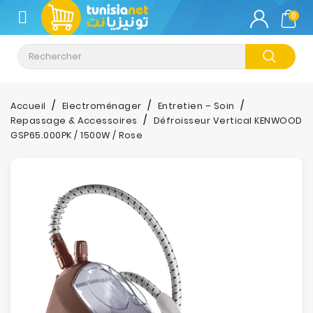
CATÉGORIE
0
Climatisation
Informatique
Accueil
Electroménager
Entretien – Soin
Repassage & Accessoires
Défroisseur Vertical KENWOOD
Téléphonie
GSP65.000PK / 1500W / Rose
&
Tablette
Impression
Stockage
TV-
Son-
Photos