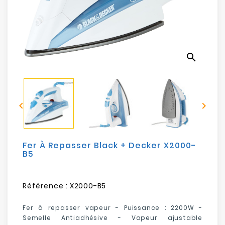
Electroménager
Bureautique
search
Réseau
&
Sécurité


Mobilités
&
Loisirs
Fer À Repasser Black + Decker X2000-
B5
Référence :
X2000-B5
Fer à repasser vapeur - Puissance : 2200W -
Semelle Antiadhésive - Vapeur ajustable