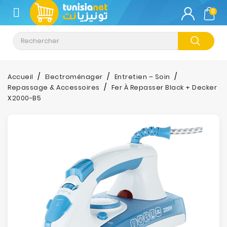
CATÉGORIE
0
Climatisation
Informatique
Accueil
Electroménager
Entretien – Soin
Repassage & Accessoires
Fer À Repasser Black + Decker
Téléphonie
X2000-B5
&
Tablette
Impression
Stockage
TV-
Son-
Photos