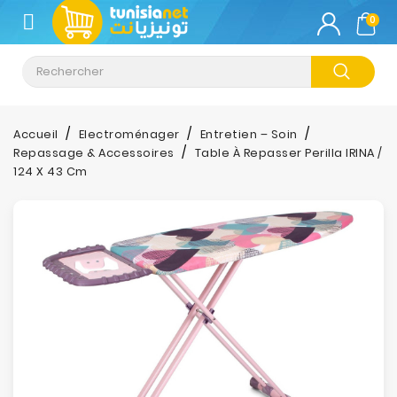
CATÉGORIE
0
Climatisation
Informatique
Accueil
Electroménager
Entretien – Soin
Repassage & Accessoires
Table À Repasser Perilla IRINA /
Téléphonie
124 X 43 Cm
&
Tablette
Impression
Stockage
TV-
Son-
Photos