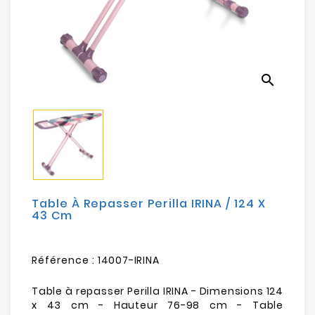
Electroménager
Bureautique
search
Réseau
&
Sécurité
Mobilités
&
Loisirs
Table À Repasser Perilla IRINA / 124 X
43 Cm
Référence :
14007-IRINA
Table à repasser Perilla IRINA - Dimensions 124
x 43 cm - Hauteur 76-98 cm - Table