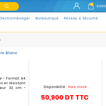
0
0,000
Electroménager
Bureautique
Réseau & Sécurité
c
mm Blanc
ue - Format A4
es et résistant
Disponibilté :
Hors stock
geur: 32 cm -
50,900 DT
TTC