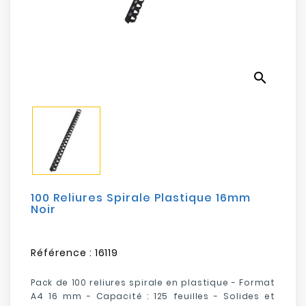
Electroménager
Bureautique
search
Réseau
&
Sécurité
Mobilités
&
Loisirs
100 Reliures Spirale Plastique 16mm
Noir
Référence :
16119
Pack de 100 reliures spirale en plastique - Format
A4 16 mm -
Capacité : 125 feuilles
- S
olides et