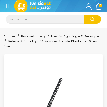
CATÉGORIE
0
Climatisation
Informatique
Accueil
Bureautique
Adhésifs, Agrafage & Découpe
Reliure & Spiral
100 Reliures Spirale Plastique 16mm
Téléphonie
Noir
&
Tablette
Impression
Stockage
TV-
Son-
Photos