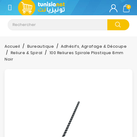
CATÉGORIE
0
Climatisation
Informatique
Accueil
Bureautique
Adhésifs, Agrafage & Découpe
Reliure & Spiral
100 Reliures Spirale Plastique 8mm
Téléphonie
Noir
&
Tablette
Impression
Stockage
TV-
Son-
Photos