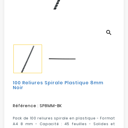
Electroménager
Bureautique
search
Réseau
&
Sécurité
Mobilités
&
Loisirs
100 Reliures Spirale Plastique 8mm
Noir
Référence :
SP8MM-BK
Pack de 100 reliures spirale en plastique - Format
A4 8 mm -
Capacité : 45 feuilles
- S
olides et