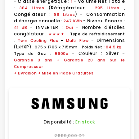
- Classe énergétique :
- Volume Net Totale
1
:
(Réfrigérateur :
,
384 Litres
295 Litres
Congélateur :
) - Consommation
89 Litres
d'énergie annuelle :
- Niveau Sonore :
247 KWh
-
INVERTER :
- Nombre d'étoiles
41 dB
Oui
congélateur :
★
★
★★
-
Type de refroidissement
- Dimensions
:
Twin Cooling Plus
-
Multi Flow
(LxHXP) :
675 x 1785 x 715mm
-
Poids Net :
64.5
kg
-
- Couleur : Silver -
Type de Gaz :
R600a
Garantie 3 ans
+ Garantie 20 ans Sur le
Compresseur
+ Livraison + Mise en Place Gratuites
Disponibilté :
En stock
2 699,000 DT