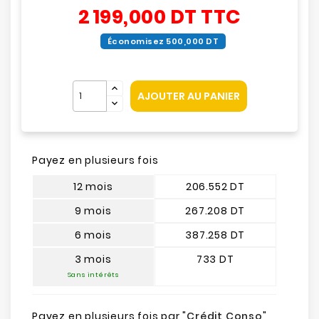
2 199,000 DT
TTC
Économisez 500,000 DT
AJOUTER AU PANIER
Payez en plusieurs fois
12 mois
206.552 DT
9 mois
267.208 DT
6 mois
387.258 DT
3 mois
733 DT
Sans intérêts
Payez en plusieurs fois par "
Crédit Conso
"