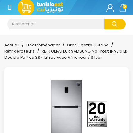
CATÉGORIE
0
Climatisation
Informatique
Accueil
Electroménager
Gros Electro Cuisine
Réfrigérateurs
REFRIGERATEUR SAMSUNG No Frost INVERTER
Téléphonie
Double Portes 384 Litres Avec Afficheur / Silver
&
Tablette
Impression
Stockage
TV-
Son-
Photos