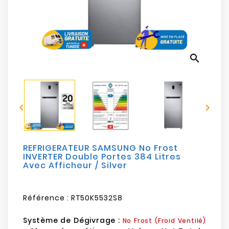
Electroménager
Bureautique
search
Réseau
&
Sécurité


Mobilités
&
Loisirs
REFRIGERATEUR SAMSUNG No Frost
INVERTER Double Portes 384 Litres
Avec Afficheur / Silver
Référence :
RT50K5532S8
Système de Dégivrage :
No Frost (Froid Ventilé)