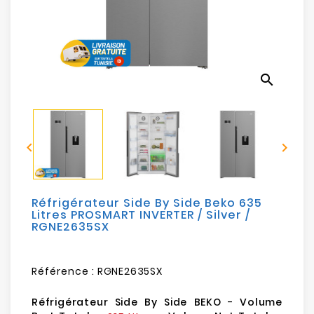
Electroménager
Bureautique
search
Réseau
&
Sécurité


Mobilités
&
Loisirs
Réfrigérateur Side By Side Beko 635
Litres PROSMART INVERTER / Silver /
RGNE2635SX
Référence :
RGNE2635SX
Réfrigérateur Side By Side BEKO
-
Volume