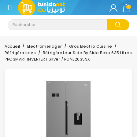
CATÉGORIE
0
Climatisation
Informatique
Accueil
Electroménager
Gros Electro Cuisine
Réfrigérateurs
Réfrigérateur Side By Side Beko 635 Litres
Téléphonie
PROSMART INVERTER / Silver / RGNE2635SX
&
Tablette
Impression
Stockage
TV-
Son-
Photos