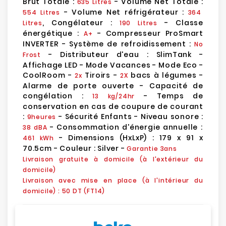
Brut Totale :
- Volume Net Totale :
635 Litres
- Volume Net réfrigérateur :
554 Litres
364
, Congélateur :
- Classe
Litres
190 Litres
énergétique :
- Compresseur ProSmart
A+
INVERTER - Système de refroidissement :
No
- Distributeur d'eau : SlimTank -
Frost
Affichage LED - Mode Vacances - Mode Eco -
CoolRoom -
Tiroirs -
bacs à légumes -
2x
2X
Alarme de porte ouverte - Capacité de
congélation :
- Temps de
13 kg/24hr
conservation en cas de coupure de courant
:
- Sécurité Enfants - Niveau sonore :
9heures
- Consommation d'énergie annuelle :
38 dBA
- Dimensions (HxLxP) : 179 x 91 x
461 kWh
70.5cm - Couleur : Silver -
Garantie 3ans
Livraison gratuite à domicile (à l'extérieur du
domicile)
Livraison avec mise en place (à l'intérieur du
domicile) : 50 DT (FT14)