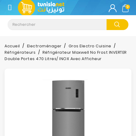
CATÉGORIE
0
Climatisation
Informatique
Accueil
Electroménager
Gros Electro Cuisine
Réfrigérateurs
Réfrigérateur Maxwell No Frost INVERTER
Téléphonie
Double Portes 470 Litres/ INOX Avec Afficheur
&
Tablette
Impression
Stockage
TV-
Son-
Photos