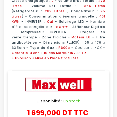
Classe énergétique :
2
-
Volume Brut Totale :
470
Litres
- Volume Net Totale :
364 Litres
(Réfrigérateur :
269 Litres
, Congélateur :
95
Litres
) - Consommation d'énergie annuelle :
401
KWh
-
INVERTER :
Oui
-
Eclairage LED
- Nombre
d'étoiles congélateur :
★
★
★★
-
Afficheur Digitale
-
Compresseur INVERTER
-
Etagers en
verre
trempé
- Zone Fraiche -
Moteur LG
- Filtre
antibactérien
- Dimensions (LxHXP) : 65 x
176 x
63,5cm
-
Type de Gaz :
R600a
- Couleur : INOX -
Garantie
3 ans + 10 ans Moteur INVERTER
+ Livraison + Mise en Place Gratuites
Disponibilté :
En stock
1 699,000 DT
TTC