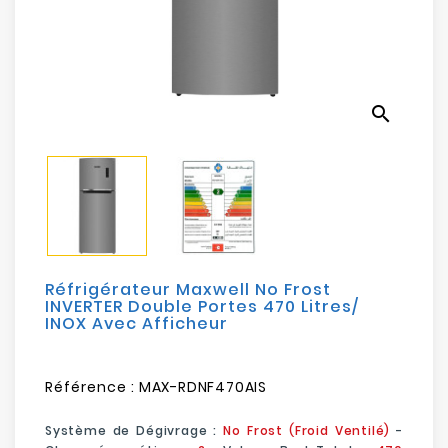
Electroménager
Bureautique
search
Réseau
&
Sécurité
Mobilités
&
Loisirs
Réfrigérateur Maxwell No Frost
INVERTER Double Portes 470 Litres/
INOX Avec Afficheur
Référence :
MAX-RDNF470AIS
Système de Dégivrage :
No Frost (Froid Ventilé)
-