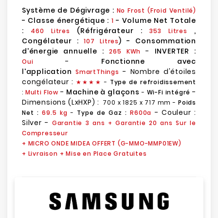
Système de Dégivrage :
No Frost (Froid Ventilé)
- Classe énergétique :
- Volume Net Totale
1
:
(Réfrigérateur :
,
460 Litres
353 Litres
Congélateur :
) - Consommation
107 Litres
d'énergie annuelle :
-
INVERTER :
265 KWh
-
Fonctionne avec
Oui
l'application
- Nombre d'étoiles
SmartThings
congélateur :
★
★
★★
-
Type de refroidissement
-
Machine à glaçons
-
:
Multi Flow
-
Wi-Fi intégré
Dimensions (LxHXP) :
700 x 1825 x 717 mm
-
Poids
- Couleur :
Net :
69.5 k
g
-
Type de Gaz :
R600a
Silver -
Garantie 3 ans
+ Garantie 20 ans Sur le
Compresseur
+ MICRO ONDE MIDEA OFFERT (G-MMO-MMP01EW)
+ Livraison + Mise en Place Gratuites