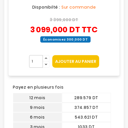
Disponibilté :
Sur commande
3 399,000 DT
3 099,000 DT
TTC
Économisez 300,000 DT
AJOUTER AU PANIER
Payez en plusieurs fois
12 mois
289.579 DT
9 mois
374.857 DT
6 mois
543.621 DT
3 mois
1033 DT