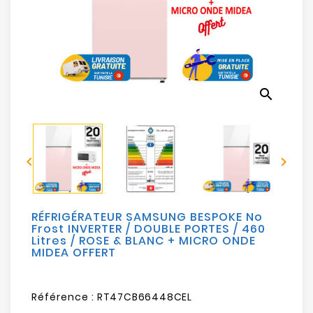
Electroménager
Bureautique
Réseau
search
&
Sécurité
Mobilités


&
Loisirs
RÉFRIGÉRATEUR SAMSUNG BESPOKE No
Frost INVERTER / DOUBLE PORTES / 460
Litres / ROSE & BLANC + MICRO ONDE
MIDEA OFFERT
Référence :
RT47CB66448CEL