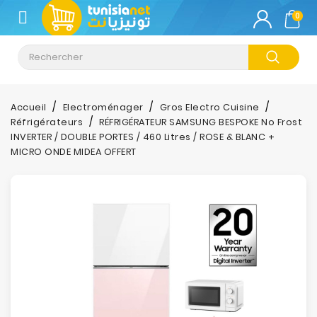
CATÉGORIE
0
Climatisation
Informatique
Accueil
Electroménager
Gros Electro Cuisine
Réfrigérateurs
RÉFRIGÉRATEUR SAMSUNG BESPOKE No Frost
Téléphonie
INVERTER / DOUBLE PORTES / 460 Litres / ROSE & BLANC +
&
MICRO ONDE MIDEA OFFERT
Tablette
Impression
Stockage
TV-
Son-
Photos