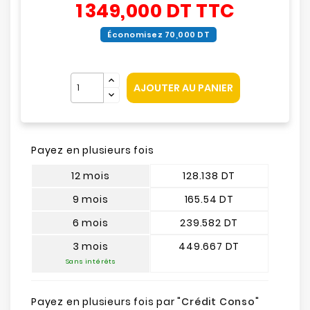
1 349,000 DT
TTC
Économisez 70,000 DT
AJOUTER AU PANIER
Payez en plusieurs fois
12 mois
128.138 DT
9 mois
165.54 DT
6 mois
239.582 DT
3 mois
449.667 DT
Sans intérêts
Payez en plusieurs fois par "
Crédit Conso
"