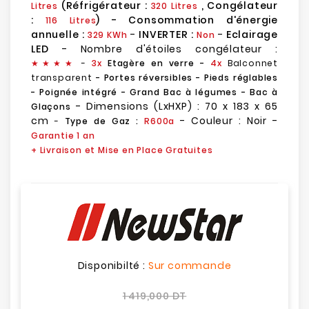
(Réfrigérateur :
, Congélateur
Litres
320 Litres
:
) - Consommation d'énergie
116 Litres
annuelle :
-
INVERTER :
-
Eclairage
329 KWh
Non
LED
- Nombre d'étoiles congélateur :
★
★
★★
-
3x
Etagère en verre -
4x
Balconnet
transparent
- Portes réversibles - Pieds réglables
- Poignée intégré - Grand Bac à légumes - Bac à
- Dimensions (LxHXP) : 70 x 183 x 65
Glaçons
cm
- Couleur : Noir -
-
Type de Gaz :
R600a
Garantie 1 an
+ Livraison et Mise en Place Gratuites
Disponibilté :
Sur commande
1 419,000 DT