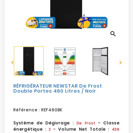
Electroménager
Bureautique
search
Réseau
&
Sécurité


Mobilités
&
Loisirs
RÉFRIGÉRATEUR NEWSTAR De Frost
Double Portes 460 Litres / Noir
Référence :
REF460BK
Système de Dégivrage :
- Classe
De Frost
énergétique :
- Volume Net Totale :
2
436