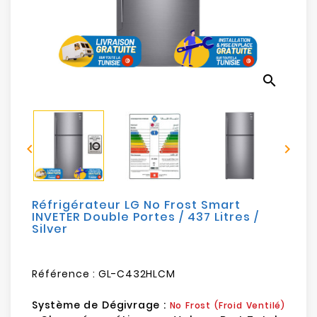
Electroménager
Bureautique
search
Réseau
&
Sécurité


Mobilités
&
Loisirs
Réfrigérateur LG No Frost Smart
INVETER Double Portes / 437 Litres /
Silver
Référence :
GL-C432HLCM
Système de Dégivrage :
No Frost (Froid Ventilé)