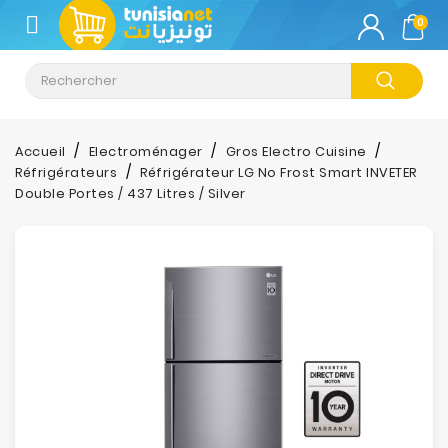
CATÉGORIE
0
Climatisation
Informatique
Accueil
Electroménager
Gros Electro Cuisine
Réfrigérateurs
Réfrigérateur LG No Frost Smart INVETER
Téléphonie
Double Portes / 437 Litres / Silver
&
Tablette
Impression
Stockage
TV-
Son-
Photos