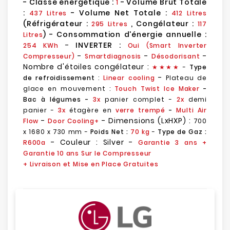
- Classe énergétique :
-
Volume Brut Totale
1
:
- Volume Net Totale :
437 Litres
412 Litres
(Réfrigérateur :
, Congélateur :
295 Litres
117
) - Consommation d'énergie annuelle :
Litres
-
INVERTER :
254 KWh
Oui (
Smart Inverter
-
-
-
Compresseur
)
Smartdiagnosis
Désodorisant
Nombre d'étoiles congélateur :
★
★
★★
-
Type
-
de refroidissement
:
Linear cooling
Plateau de
glace en mouvement :
Touch Twist Ice Maker
-
Bac à légumes -
3x
panier complet -
2x
demi
panier -
3x
étagère en
verre trempé
-
Multi Air
-
- Dimensions (LxHXP) :
Flow
Door Cooling+
700
x 1680 x 730 mm
-
Poids Net :
70
kg
-
Type de Gaz :
- Couleur : Silver -
R600a
Garantie 3 ans
+
Garantie 10 ans Sur le Compresseur
+ Livraison et Mise en Place Gratuites