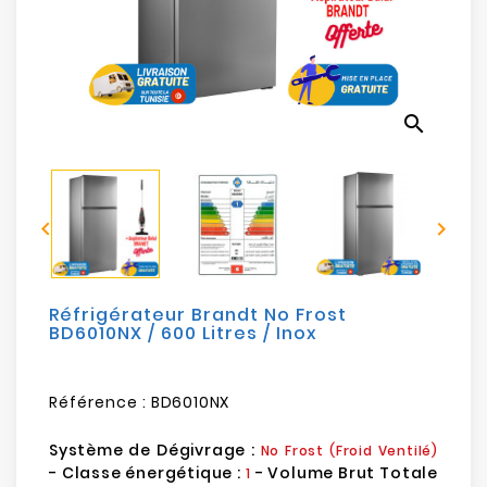
Electroménager
Bureautique
search
Réseau
&
Sécurité


Mobilités
&
Loisirs
Réfrigérateur Brandt No Frost
BD6010NX / 600 Litres / Inox
Référence :
BD6010NX
Système de Dégivrage :
No Frost (Froid Ventilé)
- Classe énergétique :
- Volume Brut Totale
1