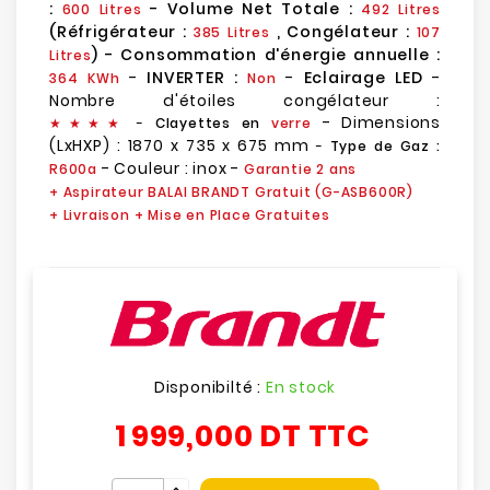
:
- Volume Net Totale :
600 Litres
492 Litres
(Réfrigérateur :
, Congélateur :
385 Litres
107
) - Consommation d'énergie annuelle :
Litres
-
INVERTER :
-
Eclairage LED
-
364 KWh
Non
Nombre d'étoiles congélateur :
- Dimensions
★
★
★★
-
Clayettes en
verre
(LxHXP) : 1870 x 735 x 675 mm
-
Type de Gaz :
- Couleur : inox -
R600a
Garantie 2 ans
+ Aspirateur BALAI BRANDT Gratuit (G-ASB600R)
+ Livraison + Mise en Place Gratuites
Disponibilté :
En stock
1 999,000 DT
TTC