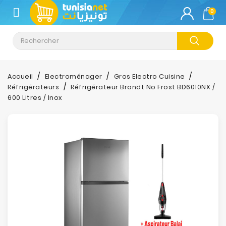
CATÉGORIE
0
Climatisation
Informatique
Accueil
Electroménager
Gros Electro Cuisine
Réfrigérateurs
Réfrigérateur Brandt No Frost BD6010NX /
Téléphonie
600 Litres / Inox
&
Tablette
Impression
Stockage
TV-
Son-
Photos