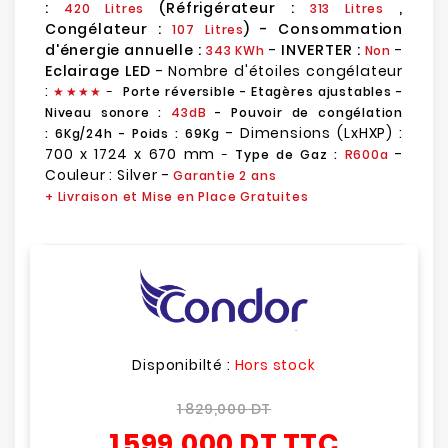
:
(Réfrigérateur :
,
420 Litres
313 Litres
Congélateur :
) - Consommation
107 Litres
d'énergie annuelle :
-
INVERTER :
-
343 KWh
Non
Eclairage LED
- Nombre d'étoiles congélateur
:
★
★
★★
-
Porte réversible - Etagères ajustables -
Niveau sonore :
43dB
- Pouvoir de congélation
- Dimensions (LxHXP) :
:
6Kg/24h
- Poids : 69Kg
700 x 1724 x 670 mm
-
-
Type de Gaz :
R600a
Couleur : Silver -
Garantie 2 ans
+ Livraison et Mise en Place Gratuites
Disponibilté :
Hors stock
1 829,000 DT
1 599,000 DT
TTC