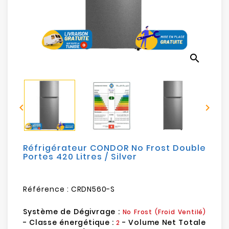
Electroménager
Bureautique
search
Réseau
&
Sécurité


Mobilités
&
Loisirs
Réfrigérateur CONDOR No Frost Double
Portes 420 Litres / Silver
Référence :
CRDN560-S
Système de Dégivrage :
No Frost (Froid Ventilé)
- Classe énergétique :
- Volume Net Totale
2