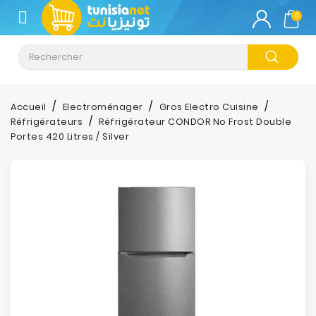
CATÉGORIE
0
Climatisation
Informatique
Accueil
Electroménager
Gros Electro Cuisine
Réfrigérateurs
Réfrigérateur CONDOR No Frost Double
Téléphonie
Portes 420 Litres / Silver
&
Tablette
Impression
Stockage
TV-
Son-
Photos