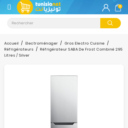
CATÉGORIE
0
Climatisation
Informatique
Accueil
Electroménager
Gros Electro Cuisine
Réfrigérateurs
Réfrigérateur SABA De Frost Combiné 295
Téléphonie
Litres / Silver
&
Tablette
Impression
Stockage
TV-
Son-
Photos