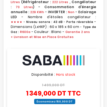
(Réfrigérateur :
, Congélateur
Litres
222 Litres
:
) - Consommation d'énergie
73 Litres
annuelle :
-
INVERTER :
-
Eclairage
229 KWh
Non
LED
- Nombre d'étoiles congélateur :
-
★
★
★★
-
Niveau sonore : 43 dB
-
Porte réversible
Dimensions (LxHXP) : 60 x 185 x 60 cm
-
Type de
- Couleur : Blanc -
Gaz :
R600a
Garantie 2 ans
+ Livraison et Mise en Place Gratuites
Disponibilté :
Hors stock
1 499,000 DT
1 349,000 DT
TTC
Économisez 150,000 DT