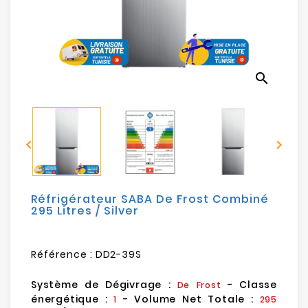
Electroménager
Bureautique
search
Réseau
&
Sécurité


Mobilités
&
Loisirs
Réfrigérateur SABA De Frost Combiné
295 Litres / Silver
Référence :
DD2-39S
Système de Dégivrage :
- Classe
De Frost
énergétique :
- Volume Net Totale :
1
295