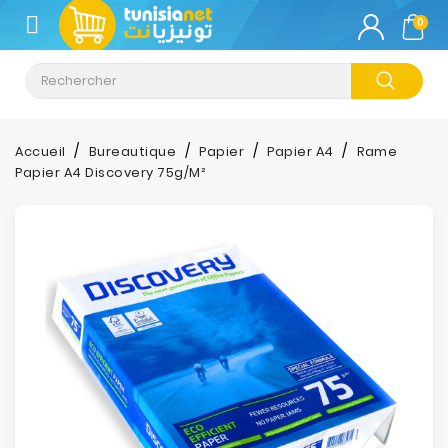
CATÉGORIE
0
Climatisation
Informatique
Accueil
Bureautique
Papier
Papier A4
Rame
Papier A4 Discovery 75g/m²
Téléphonie
&
Tablette
Impression
Stockage
TV-
Son-
Photos