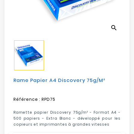
Electroménager
Bureautique
search
Réseau
&
Sécurité
Mobilités
&
Loisirs
Rame Papier A4 Discovery 75g/m²
Référence :
RPD75
Ramette papier Discovery 75g/m² - Format A4 -
500 papiers - Extra Blanc - développé pour les
copieurs et imprimantes à grandes vitesses