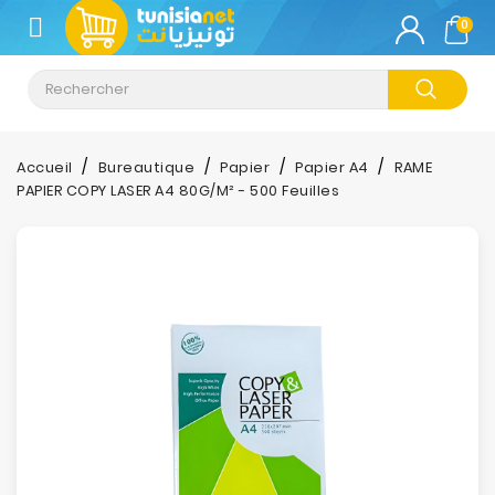
CATÉGORIE
0
Climatisation
Informatique
Accueil
Bureautique
Papier
Papier A4
RAME
PAPIER COPY LASER A4 80G/M² - 500 Feuilles
Téléphonie
&
Tablette
Impression
Stockage
TV-
Son-
Photos