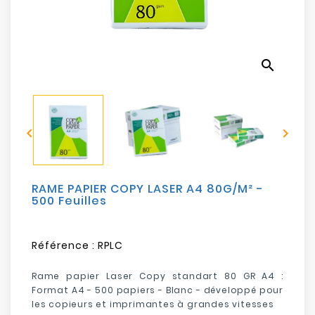
Electroménager
Bureautique
search
Réseau
&
Sécurité


Mobilités
&
Loisirs
RAME PAPIER COPY LASER A4 80G/M² -
500 Feuilles
Référence :
RPLC
Rame papier Laser Copy standart 80 GR A4 :
Format A4 - 500 papiers - Blanc - développé pour
les copieurs et imprimantes à grandes vitesses