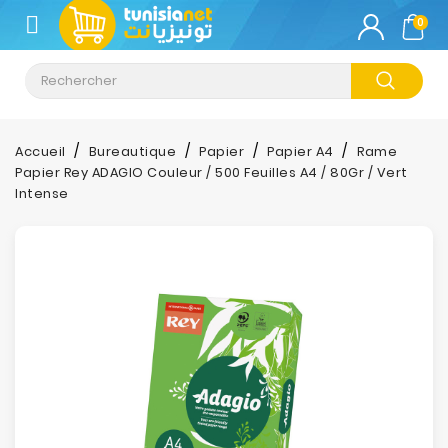
CATÉGORIE
0
Climatisation
Informatique
Accueil
Bureautique
Papier
Papier A4
Rame
Papier Rey ADAGIO Couleur / 500 Feuilles A4 / 80Gr / Vert
Téléphonie
Intense
&
Tablette
Impression
Stockage
TV-
Son-
Photos