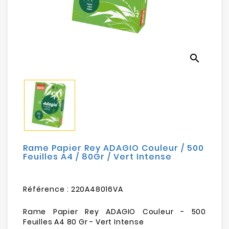
Electroménager
Bureautique
search
Réseau
&
Sécurité
Mobilités
&
Loisirs
Rame Papier Rey ADAGIO Couleur / 500
Feuilles A4 / 80Gr / Vert Intense
Référence :
220A48016VA
Rame Papier Rey ADAGIO Couleur - 500
Feuilles A4 80 Gr - Vert Intense