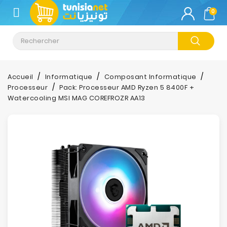
CATÉGORIE
0
Climatisation
Informatique
Accueil
Informatique
Composant Informatique
Processeur
Pack: Processeur AMD Ryzen 5 8400F +
Téléphonie
Watercooling MSI MAG COREFROZR AA13
&
Tablette
Impression
Stockage
TV-
Son-
Photos