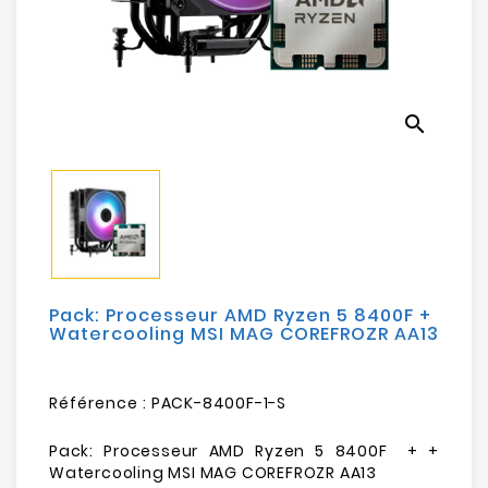
Electroménager
Bureautique
search
Réseau
&
Sécurité
Mobilités
&
Loisirs
Pack: Processeur AMD Ryzen 5 8400F +
Watercooling MSI MAG COREFROZR AA13
Référence :
PACK-8400F-1-S
Pack: Processeur AMD Ryzen 5 8400F + +
Watercooling MSI MAG COREFROZR AA13