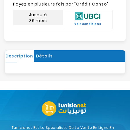
Payez en plusieurs fois par "
Crédit Conso
"
Jusqu'à
36 mois
Voir conditions
Description
Détails
Tunisianet Est Le Spécialiste De La Vente En Ligne En