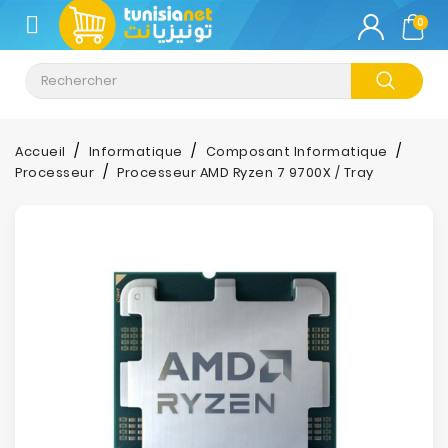
CATÉGORIE
0
Climatisation
Informatique
Accueil
Informatique
Composant Informatique
Processeur
Processeur AMD Ryzen 7 9700X / Tray
Téléphonie
&
Tablette
Impression
Stockage
TV-
Son-
Photos