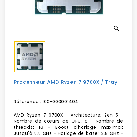
Electroménager
Bureautique
search
Réseau
&
Sécurité
Mobilités
&
Loisirs
Processeur AMD Ryzen 7 9700X / Tray
Référence :
100-000001404
AMD Ryzen 7 9700X - Architecture: Zen 5 -
Nombre de cœurs de CPU: 8 - Nombre de
threads: 16 - Boost d'horloge maximal:
Jusqu'à 5.5 GHz - Horloge de base: 3.8 GHz -