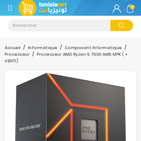
CATÉGORIE
0
Climatisation
Informatique
Accueil
Informatique
Composant Informatique
Processeur
Processeur AMD Ryzen 5 7600 AM5 MPK ( +
Téléphonie
VENTI)
&
Tablette
Impression
Stockage
TV-
Son-
Photos