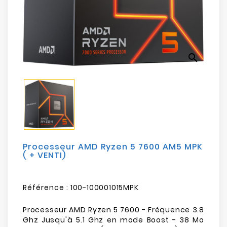
Electroménager
Bureautique
search
Réseau
&
Sécurité
Mobilités
&
Loisirs
Processeur AMD Ryzen 5 7600 AM5 MPK
( + VENTI)
Référence :
100-100001015MPK
Processeur AMD Ryzen 5 7600 - Fréquence 3.8
Ghz Jusqu'à 5.1 Ghz en mode Boost - 38 Mo