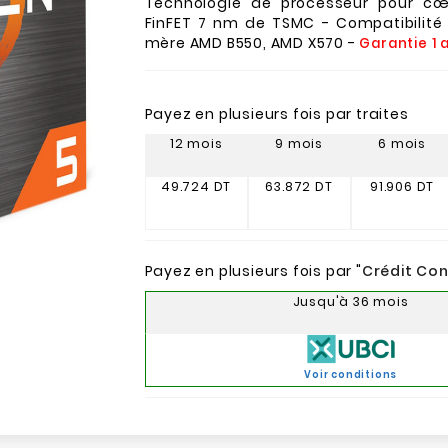
Technologie de processeur pour cœ
FinFET 7 nm de TSMC - Compatibilité 
mère AMD B550, AMD X570 -
Garantie 1 
Payez en plusieurs fois par traites
12 mois
9 mois
6 mois
49.724 DT
63.872 DT
91.906 DT
Payez en plusieurs fois par "
Crédit Co
Jusqu'à 36 mois
Voir conditions