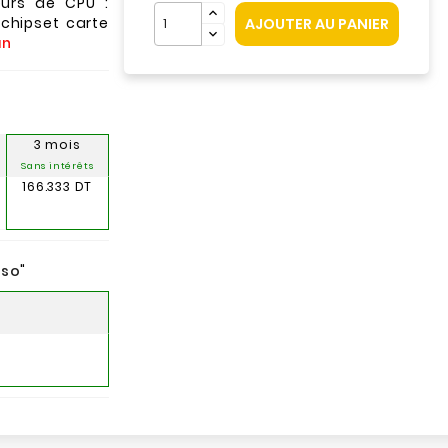
urs de CPU :
chipset carte
AJOUTER AU PANIER
an
3 mois
Sans intérêts
166.333 DT
nso
"