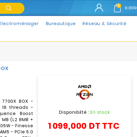
0
0,000
Electroménager
Bureautique
Réseau & Sécurité
BOX
 7700X BOX -
 16 threads -
Disponibilté :
En stock
quence Boost
 MB (L2 8MB +
1 099,000 DT
TTC
105W - Finesse
AM5 - PCIe 5.0