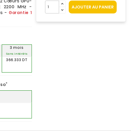
 2 Cœurs GPU-
: 2200 MHz -
AJOUTER AU PANIER
us -
Garantie 1
3 mois
Sans intérêts
366.333 DT
nso
"