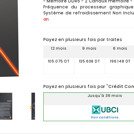
- Mémoire DDR5 - 2 Canaux mémoire -
Fréquence du processeur graphique
Système de refroidissement Non Incl
an
Payez en plusieurs fois par traites
12 mois
9 mois
6 mois
105.075 DT
135.638 DT
196.148 DT
Payez en plusieurs fois par "
Crédit Co
Jusqu'à 36 mois

Voir conditions