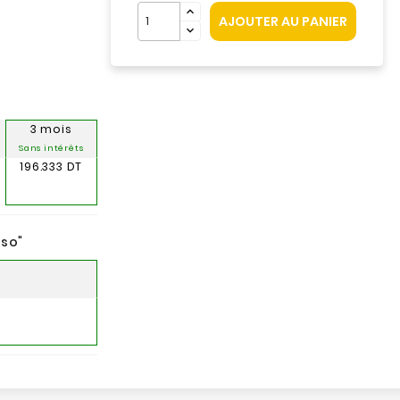
AJOUTER AU PANIER
3 mois
Sans intérêts
196.333 DT
nso
"