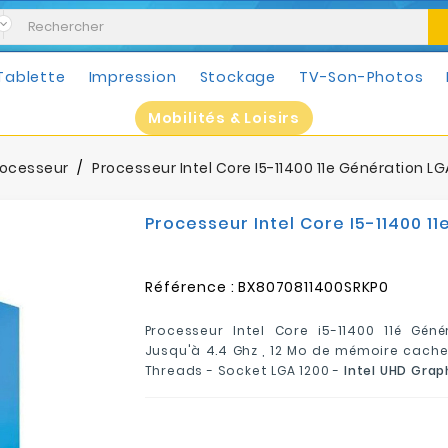
Tablette
Impression
Stockage
TV-Son-Photos
Mobilités & Loisirs
rocesseur
Processeur Intel Core I5-11400 11e Génération L
Processeur Intel Core I5-11400 1
Référence :
BX8070811400SRKP0
Processeur Intel Core i5-11400 11é Géné
Jusqu'à 4.4 Ghz , 12 Mo de mémoire cache 
Threads -
Socket LGA 1200 -
Intel UHD Grap