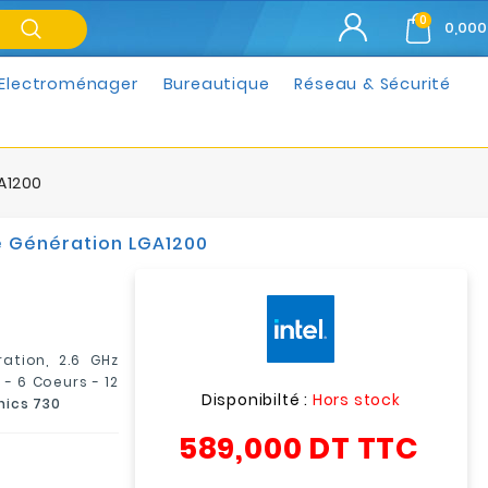
0
0,000
Electroménager
Bureautique
Réseau & Sécurité
GA1200
1e Génération LGA1200
ration, 2.6 GHz
- 6 Coeurs - 12
Disponibilté :
Hors stock
hics 730
589,000 DT
TTC