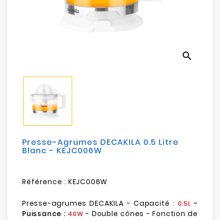
Electroménager
Bureautique
search
Réseau
&
Sécurité
Mobilités
&
Loisirs
Presse-Agrumes DECAKILA 0.5 Litre
Blanc - KEJC006W
Référence :
KEJC006W
Presse-agrumes DECAKILA - Capacité :
-
0.5L
Puissance :
- Double cônes - Fonction de
40W