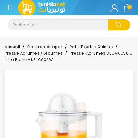
CATÉGORIE
0
Climatisation
Informatique
Accueil
Electroménager
Petit Electro Cuisine
Presse Agrumes / Légumes
Presse-Agrumes DECAKILA 0.5
Téléphonie
Litre Blanc - KEJC006W
&
Tablette
Impression
Stockage
TV-
Son-
Photos