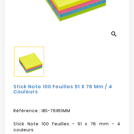
Electroménager
Bureautique
search
Réseau
&
Sécurité
Mobilités
&
Loisirs
Stick Note 100 Feuilles 51 X 76 Mm / 4
Couleurs
Référence :
IBS-76X51MM
Stick Note 100 Feuilles - 51 x 76 mm - 4
couleurs