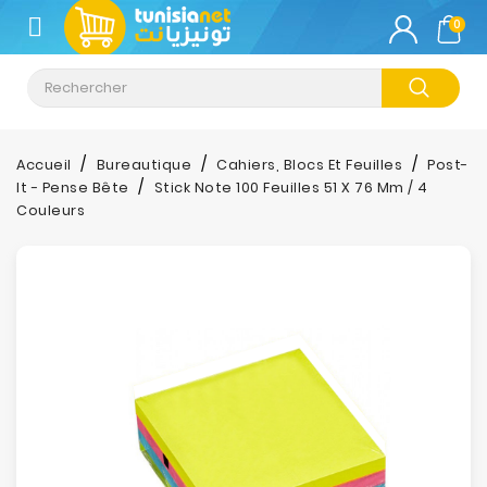
CATÉGORIE
0
Climatisation
Informatique
Accueil
Bureautique
Cahiers, Blocs Et Feuilles
Post-
It - Pense Bête
Stick Note 100 Feuilles 51 X 76 Mm / 4
Téléphonie
Couleurs
&
Tablette
Impression
Stockage
TV-
Son-
Photos