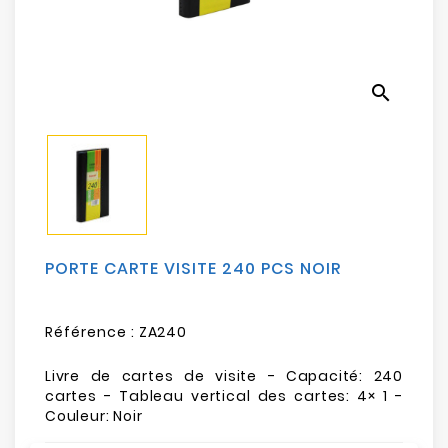
Electroménager
Bureautique
search
Réseau
&
Sécurité
Mobilités
&
Loisirs
PORTE CARTE VISITE 240 PCS NOIR
Référence :
ZA240
Livre de cartes de visite - Capacité: 240
cartes - Tableau vertical des cartes: 4× 1 -
Couleur: Noir