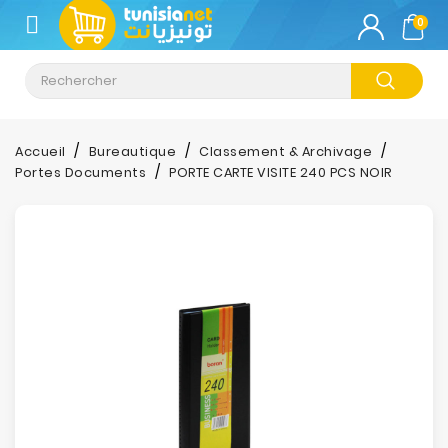
CATÉGORIE
0
Climatisation
Informatique
Accueil
Bureautique
Classement & Archivage
Portes Documents
PORTE CARTE VISITE 240 PCS NOIR
Téléphonie
&
Tablette
Impression
Stockage
TV-
Son-
Photos