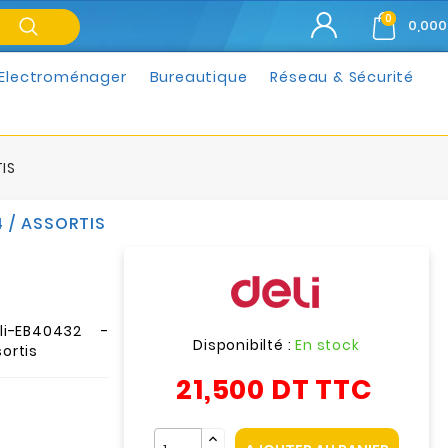
0
0,000
Electroménager
Bureautique
Réseau & Sécurité
IS
4 / ASSORTIS
li-EB40432 -
Disponibilté :
En stock
sortis
21,500 DT
TTC