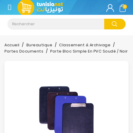
CATÉGORIE
0
Climatisation
Informatique
Accueil
Bureautique
Classement & Archivage
Portes Documents
Porte Bloc Simple En PVC Soudé / Noir
Téléphonie
&
Tablette
Impression
Stockage
TV-
Son-
Photos