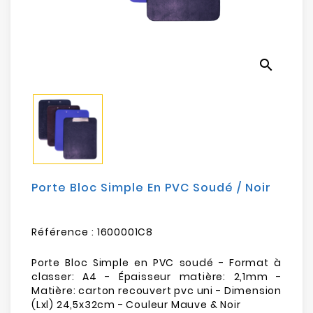
Electroménager
Bureautique
search
Réseau
&
Sécurité
Mobilités
&
Loisirs
Porte Bloc Simple En PVC Soudé / Noir
Référence :
1600001C8
Porte Bloc Simple en PVC soudé - Format à
classer: A4 - Épaisseur matière: 2,1mm -
Matière: carton recouvert pvc uni - Dimension
(Lxl) 24,5x32cm - Couleur Mauve & Noir