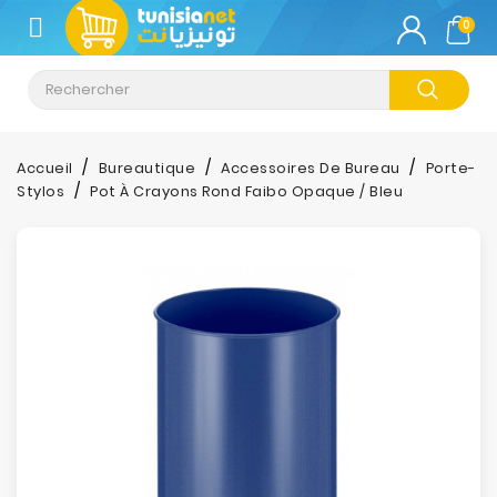
CATÉGORIE
0
Climatisation
Informatique
Accueil
Bureautique
Accessoires De Bureau
Porte-
Stylos
Pot À Crayons Rond Faibo Opaque / Bleu
Téléphonie
&
Tablette
Impression
Stockage
TV-
Son-
Photos