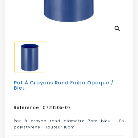
Electroménager
Bureautique
search
Réseau
&
Sécurité
Mobilités
&
Loisirs
Pot À Crayons Rond Faibo Opaque /
Bleu
Référence :
07211205-07
Pot à crayon rond diamètre 7cm bleu - En
polystyrène - Hauteur 10cm