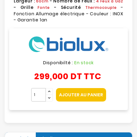
Largeur :
- Nombre de Feux :
60cm
4 Feux à Gaz
- Grille
- Sécurité
-
Fonte
Thermocouple
Fonction Allumage électrique - Couleur : INOX
- Garantie 1an
Disponibilté :
En stock
299,000 DT
TTC
AJOUTER AU PANIER