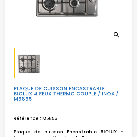
Electroménager
Bureautique
search
Réseau
&
Sécurité
Mobilités
&
Loisirs
PLAQUE DE CUISSON ENCASTRABLE
BIOLUX 4 FEUX THERMO COUPLE / INOX /
M5855
Référence :
M5855
Plaque de cuisson Encastrable BIOLUX
-