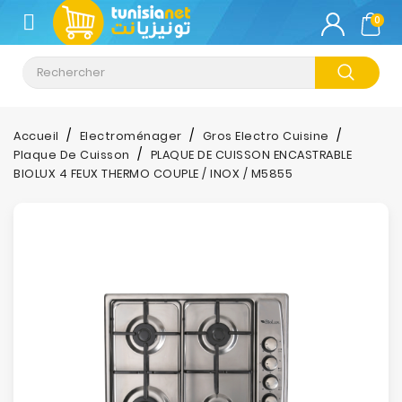
CATÉGORIE
0
Climatisation
Informatique
Accueil
Electroménager
Gros Electro Cuisine
Plaque De Cuisson
PLAQUE DE CUISSON ENCASTRABLE
Téléphonie
BIOLUX 4 FEUX THERMO COUPLE / INOX / M5855
&
Tablette
Impression
Stockage
TV-
Son-
Photos