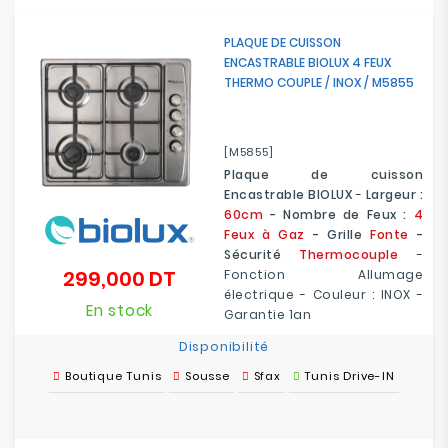
PLAQUE DE CUISSON
ENCASTRABLE BIOLUX 4 FEUX
THERMO COUPLE / INOX / M5855
[M5855]
Plaque de cuisson
Encastrable BIOLUX
-
Largeur :
60cm
- Nombre de Feux :
4
Feux à Gaz
- Grille
Fonte
-
Sécurité
Thermocouple
-
299,000 DT
Fonction Allumage
Prix
électrique - Couleur : INOX -
En stock
Garantie 1an
Disponibilité
Boutique Tunis
Sousse
Sfax
Tunis Drive-IN