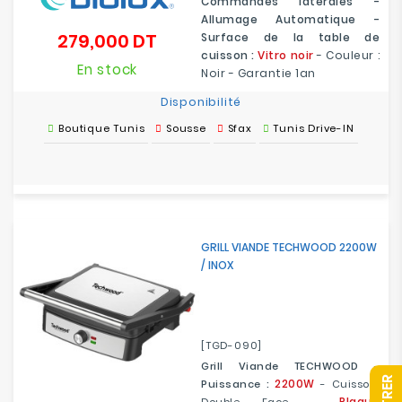
Commandes latérales -
Allumage Automatique -
279,000 DT
Surface de la table de
Prix
cuisson :
Vitro noir
- Couleur :
En stock
Noir - Garantie 1an
Disponibilité
Boutique Tunis
Sousse
Sfax
Tunis Drive-IN
GRILL VIANDE TECHWOOD 2200W
/ INOX
[TGD-090]
Grill Viande TECHWOOD
-
R
2200W
Puissance :
- Cuisson
Plaque