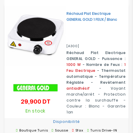
Electroménager
Réchaud Plat Electrique
GENERAL GOLD 1 FEUX / Blanc
Bureautique
Réseau
&
[A300]
Sécurité
Réchaud Plat Electrique
GENERAL GOLD
-
Puissance :
Mobilités
1000 W
- Nombre de Feux :
1
&
Feu Electrique
- Thermostat
Loisirs
automatique - Température
Réglable - Revêtement
antiadhésif
- Voyant
marche/arrêt - Protection
29,900 DT
contre la surchauffe -
Prix
Couleur : Blanc - Garantie
En stock
1an
Disponibilité
Boutique Tunis
Sousse
Sfax
Tunis Drive-IN