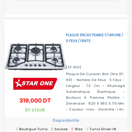
PLAQUE ENCASTRABLE STARONE /
5 FEUX / FENTE
[ST-801]
Plaque De Cuisson Star One ST-
801 - Nombre De Feux : 5 Feux -
Largeur : 70 Cm - Allumage
Automatique Électrique -
Bruleurs À Flamme Pilotée -
319,000 DT
Prix
Dimension : 820 X 560 X 175 Mm
En stock
- Couleur : Inox - Garantie : 1 An
Disponibilité
Boutique Tunis
Sousse
Sfax
Tunis Drive-IN