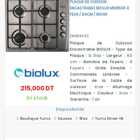
PLAQUE DE CUISSON
ENCASTRABLE BIOLUX M5850X 4
FEUX / 60CM / INOX0
[M5850X]
Plaque de Cuisson
Encastrable BIOLUX
-
Type de
Plaque :
à Gaz -
Largeur :
60
cm -
Nombre de Foyers :
4
Foyers -
Grille Emaillé
-
Commandes Latérale
-
Surface de la table de
215,000 DT
cuisson :
Inox -
Allumage
Prix
Electrique
-
Couleur :
Inox -
En stock
Garantie :
1 an
Disponibilité
Boutique Tunis
Sousse
Sfax
Tunis Drive-IN