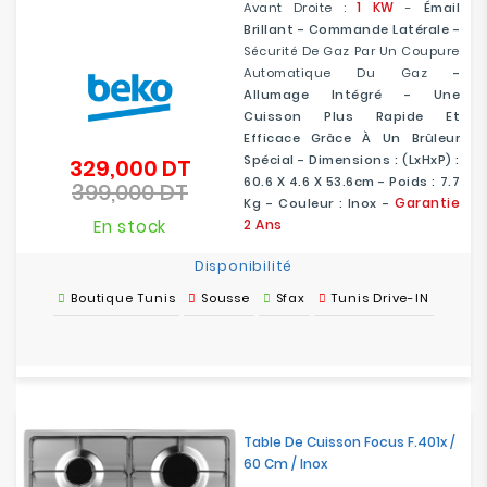
1 KW
Avant Droite :
-
Émail
Brillant - Commande Latérale -
Sécurité De Gaz Par Un Coupure
Automatique Du Gaz
-
Allumage Intégré - Une
Cuisson Plus Rapide Et
Efficace Grâce À Un Brûleur
Spécial - Dimensions : (LxHxP) :
329,000 DT
Prix
60.6 X 4.6 X 53.6cm - Poids : 7.7
399,000 DT
de
Prix
Garantie
Kg - Couleur : Inox -
base
En stock
2 Ans
Disponibilité
Boutique Tunis
Sousse
Sfax
Tunis Drive-IN
Table De Cuisson Focus F.401x /
60 Cm / Inox