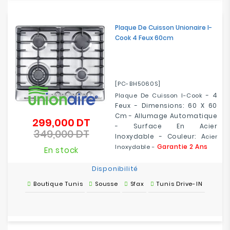
Plaque De Cuisson Unionaire I-
Cook 4 Feux 60cm
[PC-BH5060S]
- 4
Plaque De Cuisson I-Cook
Feux - Dimensions: 60 X 60
Cm - Allumage Automatique
299,000 DT
Prix
- Surface En Acier
349,000 DT
de
Prix
Inoxydable - Couleur: A
Cier
base
Garantie 2 Ans
Inoxydable -
En stock
Disponibilité
Boutique Tunis
Sousse
Sfax
Tunis Drive-IN