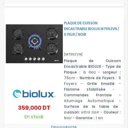
PLAQUE DE CUISSON
ENCASTRABLE BIOLUX M7552VN /
5 FEUX / NOIR
[M7552VN]
Plaque de Cuisson
Encastrable BIOLUX
-
Type de
Plaque :
à Gaz -
Largeur :
75cm -
Nombre de Foyers :
5
Foyers -
Grille Emaillé
-
Flamme stabilisée
-
Commandes Frontale
-
Allumage Automatique -
359,000 DT
Surface de la table de
Prix
cuisson:
vitro noir -
Couleur :
En stock
Noir -
Garantie :
1 an
Disponibilité