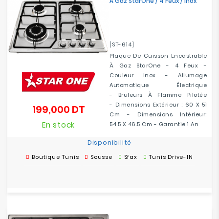
À Gaz StarOne / 4 Feux / Inox
[ST-614]
Plaque De Cuisson Encastrable
À Gaz StarOne - 4 Feux -
Couleur Inox - Allumage
Automatique Électrique
- Bruleurs À Flamme Pilotée
- Dimensions Extérieur : 60 X 51
199,000 DT
Prix
Cm - Dimensions Intérieur:
En stock
54.5 X 46.5 Cm - Garantie 1 An
Disponibilité
Boutique Tunis
Sousse
Sfax
Tunis Drive-IN