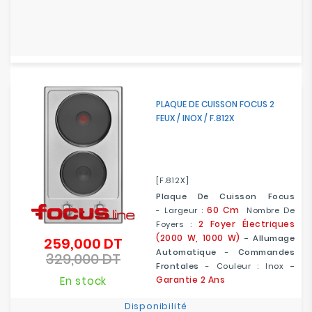
PLAQUE DE CUISSON FOCUS 2
FEUX / INOX / F.812X
[F.812X]
Plaque De Cuisson Focus
60 Cm
- Largeur :
Nombre De
2 Foyer Électriques
Foyers :
(2000 W, 1000 W)
-
Allumage
259,000 DT
Prix
Automatique
-
Commandes
329,000 DT
de
Prix
Frontales
- Couleur : Inox
-
base
En stock
Garantie 2 Ans
Disponibilité