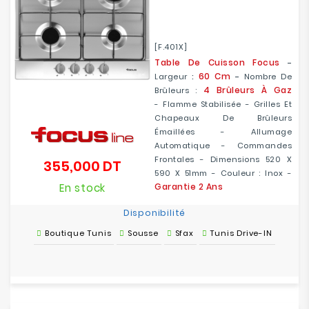
[F.401X]
Table De Cuisson Focus
-
60 Cm
Largeur
:
-
Nombre De
4 Brûleurs À Gaz
Brûleurs :
- Flamme Stabilisée - Grilles Et
Chapeaux De Brûleurs
Émaillées - Allumage
Automatique - Commandes
Frontales - Dimensions 520 X
355,000 DT
Prix
590 X 51mm - Couleur : Inox -
En stock
Garantie 2 Ans
Disponibilité
Boutique Tunis
Sousse
Sfax
Tunis Drive-IN