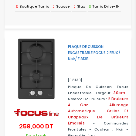
Boutique Tunis
Sousse
Sfax
Tunis Drive-IN
PLAQUE DE CUISSON
ENCASTRABLE FOCUS 2 FEUX /
Noir/ F.813B
[F.813B]
Plaque De Cuisson Focus
30cm
Encastrable
- Largeur :
-
2 Bruleurs
Nombre De Bruleurs :
À Gaz
Allumage
-
Automatique
-
Grilles Et
Chapeaux De Brûleurs
Émaillés
-
Commandes
259,000 DT
Prix
Frontales
-
Couleur :
Noir -
En stock
Garantie :
1an