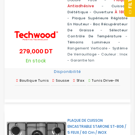
Double Face -
Antiadhésive
-
Cuisson
F
I
L
T
R
E
À 180°
Diététique
-
Ouverture
-
Plaque Supérieure Réglable
En Hauteur
-
Bac Récupérateur
De Graisse
-
Sélecteur
Contrôle De Température
-
Témoins Lumineux
-
Rangement Verticale - Système
279,000 DT
Prix
De Verrouillage - Couleur : Inox
En stock
- Garantie 1an
Disponibilité
Boutique Tunis
Sousse
Sfax
Tunis Drive-IN
PLAQUE DE CUISSON
ENCASTRABLE STARONE ST-806 /
5 FEUX / 60 Cm / INOX