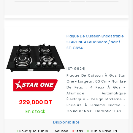
Plaque De Cuisson Encastrable
STARONE 4 Feux 60cm / Noir /
ST-G624
[ST-G624]
Plaque De Cuisson À Gaz Star
One - Largeur : 60 Cm - Nombre
De Feux : 4 Feux À Gaz -
Allumage Automatique
Électrique - Design Moderne -
229,000 DT
Prix
Bruleurs À Flamme Pilotée -
En stock
Couleur : Noir - Garantie : 1 An
Disponibilité
Boutique Tunis
Sousse
Sfax
Tunis Drive-IN