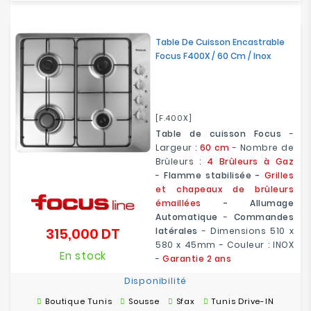
Table De Cuisson Encastrable
Focus F400X / 60 Cm / Inox
[F.400X]
Table de cuisson Focus
-
Largeur :
60 cm
- Nombre de
Brûleurs :
4 Brûleurs à Gaz
-
Flamme stabilisée -
Grilles
et chapeaux de brûleurs
émaillées
- Allumage
Automatique
-
Commandes
315,000 DT
latérales
- Dimensions 510 x
Prix
580 x 45mm - Couleur : INOX
En stock
-
Garantie 2 ans
Disponibilité
Boutique Tunis
Sousse
Sfax
Tunis Drive-IN