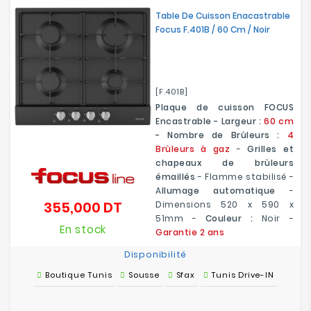
Table De Cuisson Enacastrable
Focus F.401B / 60 Cm / Noir
[F.401B]
Plaque de cuisson FOCUS
Encastrable - Largeur :
60 cm
- Nombre de Brûleurs :
4
Brûleurs à gaz
-
Grilles et
chapeaux de brûleurs
émaillés
- Flamme stabilisé -
A
llumage automatique
-
355,000 DT
Dimensions 520 x 590 x
Prix
51mm -
Couleur :
Noir -
En stock
Garantie 2 ans
Disponibilité
Boutique Tunis
Sousse
Sfax
Tunis Drive-IN