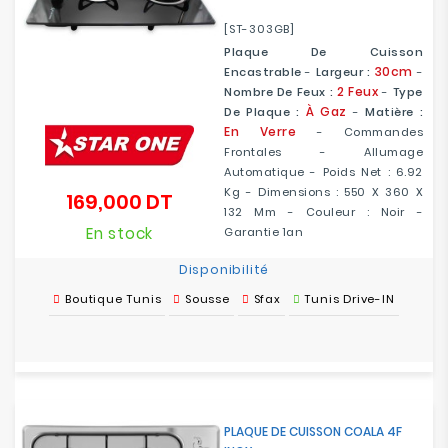
[ST-303GB]
Plaque De Cuisson
30cm
Encastrable
-
Largeur :
-
2 Feux
Nombre De Feux :
-
Type
À Gaz
De Plaque :
-
Matière :
En
Verre
- Commandes
Frontales - Allumage
Automatique - Poids Net : 6.92
Kg - Dimensions : 550 X 360 X
169,000 DT
Prix
132 Mm - Couleur : Noir -
En stock
Garantie 1an
Disponibilité
Boutique Tunis
Sousse
Sfax
Tunis Drive-IN
PLAQUE DE CUISSON COALA 4F