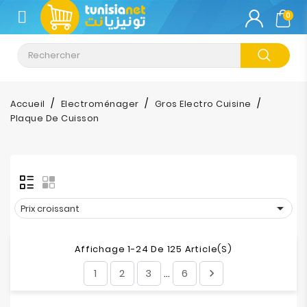
CATÉGORIE
0
Climatisation
Informatique
Accueil
Electroménager
Gros Electro Cuisine
Plaque De Cuisson
Téléphonie
&
Tablette
Impression

Prix croissant
Stockage
Affichage 1-24 De 125 Article(s)
TV-
1
2
3
6

…
Son-
Photos