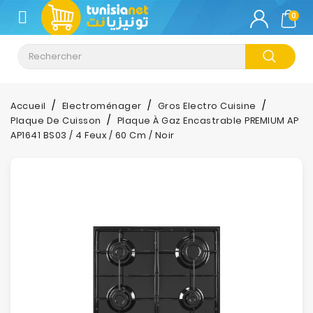
CATÉGORIE
0
Climatisation
Informatique
Accueil
Electroménager
Gros Electro Cuisine
Plaque De Cuisson
Plaque À Gaz Encastrable PREMIUM AP
Téléphonie
AP1641 BS03 / 4 Feux / 60 Cm / Noir
&
Tablette
Impression
Stockage
TV-
Son-
Photos