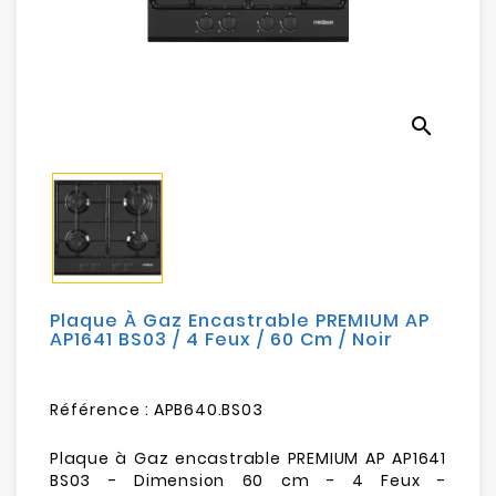
Electroménager
Bureautique
search
Réseau
&
Sécurité
Mobilités
&
Loisirs
Plaque À Gaz Encastrable PREMIUM AP
AP1641 BS03 / 4 Feux / 60 Cm / Noir
Référence :
APB640.BS03
Plaque à Gaz encastrable PREMIUM AP AP1641
BS03 - Dimension 60 cm - 4 Feux -