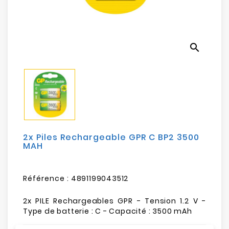
Electroménager
Bureautique
search
Réseau
&
Sécurité
Mobilités
&
Loisirs
2x Piles Rechargeable GPR C BP2 3500
MAH
Référence :
4891199043512
2x PILE Rechargeables GPR - Tension 1.2 V -
Type de batterie : C - Capacité : 3500 mAh