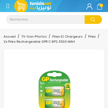
CATÉGORIE
0
Climatisation
Informatique
Accueil
TV-Son-Photos
Piles Et Chargeurs
Piles
2x Piles Rechargeable GPR C BP2 3500 MAH
Téléphonie
&
Tablette
Impression
Stockage
TV-
Son-
Photos