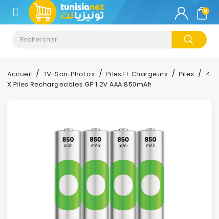
CATÉGORIE
0
Climatisation
Informatique
Accueil
TV-Son-Photos
Piles Et Chargeurs
Piles
4
X Piles Rechargeables GP 1.2V AAA 850mAh
Téléphonie
&
Tablette
Impression
Stockage
TV-
Son-
Photos