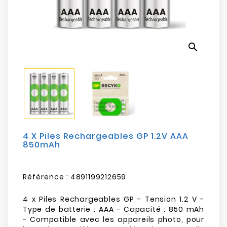
Electroménager
Bureautique
search
Réseau
&
Sécurité
Mobilités
&
Loisirs
4 X Piles Rechargeables GP 1.2V AAA
850mAh
Référence :
4891199212659
4 x Piles Rechargeables GP - Tension 1.2 V -
Type de batterie : AAA - Capacité : 850 mAh
- Compatible avec les appareils photo, pour