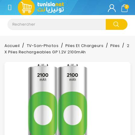
CATÉGORIE
0
Climatisation
Informatique
Accueil
TV-Son-Photos
Piles Et Chargeurs
Piles
2
X Piles Rechargeables GP 1.2V 2100mAh
Téléphonie
&
Tablette
Impression
Stockage
TV-
Son-
Photos