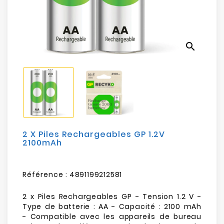
Electroménager
Bureautique
search
Réseau
&
Sécurité
Mobilités
&
Loisirs
2 X Piles Rechargeables GP 1.2V
2100mAh
Référence :
4891199212581
2 x Piles Rechargeables GP - Tension 1.2 V -
Type de batterie : AA - Capacité : 2100 mAh
- Compatible avec les appareils de bureau