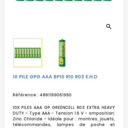
Electroménager
Bureautique
search
Réseau
&
Sécurité
Mobilités
&
Loisirs
10 PILE GPG AAA BP10 R10 R03 E.H.D
Référence :
4891199061950
10X PILES AAA GP GREENCELL R03 EXTRA HEAVY
DUTY - Type AAA - Tension 1.5 V - omposition:
Zinc Chloride - Idéale pour : montres, jouets,
télécommandes, lampes de poche et