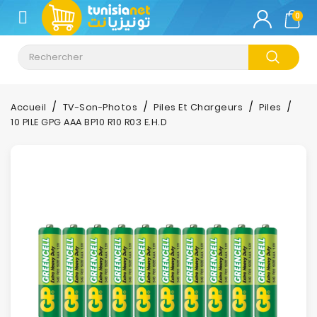
CATÉGORIE
0
Climatisation
Informatique
Accueil
TV-Son-Photos
Piles Et Chargeurs
Piles
10 PILE GPG AAA BP10 R10 R03 E.H.D
Téléphonie
&
Tablette
Impression
Stockage
TV-
Son-
Photos