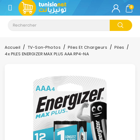
CATÉGORIE
0
Climatisation
Informatique
Accueil
TV-Son-Photos
Piles Et Chargeurs
Piles
4x PILES ENERGIZER MAX PLUS AAA RP4-NA
Téléphonie
&
Tablette
Impression
Stockage
TV-
Son-
Photos