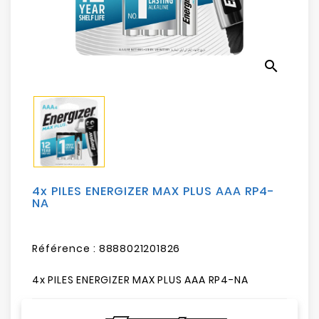
Electroménager
Bureautique
search
Réseau
&
Sécurité
Mobilités
&
Loisirs
4x PILES ENERGIZER MAX PLUS AAA RP4-
NA
Référence :
8888021201826
4x PILES ENERGIZER MAX PLUS AAA RP4-NA