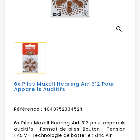
Electroménager
Bureautique
search
Réseau
&
Sécurité
Mobilités
&
Loisirs
6x Piles Maxell Hearing Aid 312 Pour
Appareils Auditifs
Référence :
4043752334524
6x Piles Maxell Hearing Aid 312 pour appareils
auditifs - Format de piles: Bouton - Tension
1.45 V - Technologie de batterie : Zinc Air