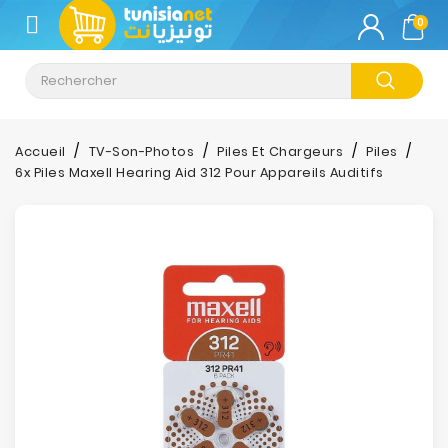
CATÉGORIE
0
Climatisation
Informatique
Accueil
TV-Son-Photos
Piles Et Chargeurs
Piles
6x Piles Maxell Hearing Aid 312 Pour Appareils Auditifs
Téléphonie
&
Tablette
Impression
Stockage
TV-
Son-
Photos