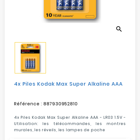
Electroménager
Bureautique
search
Réseau
&
Sécurité
Mobilités
&
Loisirs
4x Piles Kodak Max Super Alkaline AAA
Référence :
887930952810
4x Piles Kodak Max Super Alkaline AAA - LR03 1.5V -
Utilisation:
les télécommandes, les montres
murales, les réveils, les lampes de poche