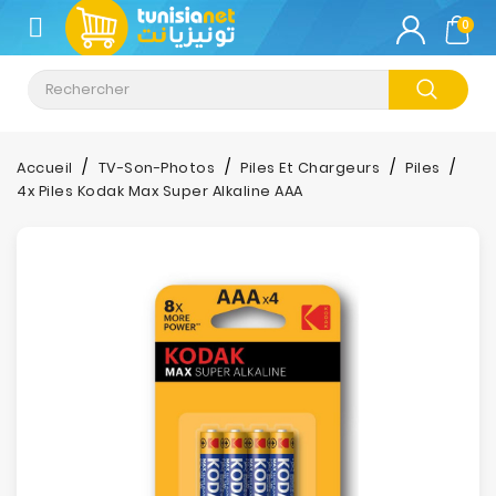
CATÉGORIE
0
Climatisation
Informatique
Accueil
TV-Son-Photos
Piles Et Chargeurs
Piles
4x Piles Kodak Max Super Alkaline AAA
Téléphonie
&
Tablette
Impression
Stockage
TV-
Son-
Photos