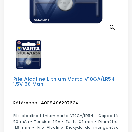
Electroménager
Bureautique
search
Réseau
&
Sécurité
Mobilités
&
Loisirs
Pile Alcaline Lithium Varta V10GA/LR54
1.5V 50 Mah
Référence :
4008496297634
Pile alcaline Lithium Varta V10GA/LR54 - Capacité:
50 mAh - Tension: 1.5V - Taille: 3.1 mm - Diamétre:
11.6 mm - Pile Alcaline Dioxyde de manganèse