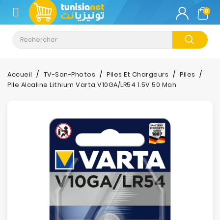
CATÉGORIE
0
Climatisation
Informatique
Accueil
TV-Son-Photos
Piles Et Chargeurs
Piles
Pile Alcaline Lithium Varta V10GA/LR54 1.5V 50 Mah
Téléphonie
&
Tablette
Impression
Stockage
TV-
Son-
Photos