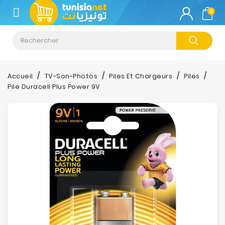
CATÉGORIE
0
Climatisation
Informatique
Accueil
TV-Son-Photos
Piles Et Chargeurs
Piles
Pile Duracell Plus Power 9V
Téléphonie
&
Tablette
Impression
Stockage
TV-
Son-
Photos