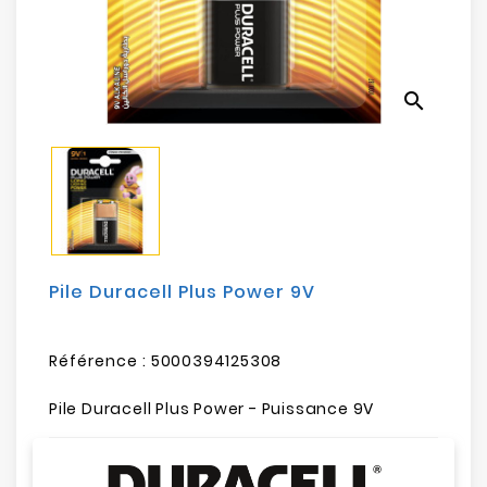
Electroménager
Bureautique
search
Réseau
&
Sécurité
Mobilités
&
Loisirs
Pile Duracell Plus Power 9V
Référence :
5000394125308
Pile Duracell Plus Power - Puissance 9V