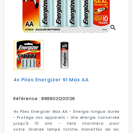
Electroménager
Bureautique
search
Réseau
&
Sécurité
Mobilités
&
Loisirs
4x Piles Energizer 91 Max AA
Référence :
8888021200126
4x Piles Energizer Max AA - E
nergie longue durée
-
P
rotège vos appareils
- U
ne énergie conservée
jusqu’à 10 ans
-
Cela marchera pour
votre:
Grande lampe torche, manettes de wii,