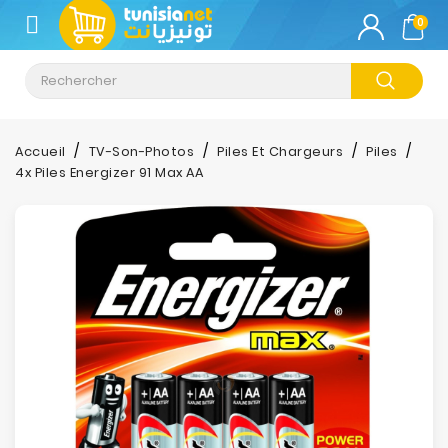
CATÉGORIE
0
Climatisation
Informatique
Accueil
TV-Son-Photos
Piles Et Chargeurs
Piles
4x Piles Energizer 91 Max AA
Téléphonie
&
Tablette
Impression
Stockage
TV-
Son-
Photos