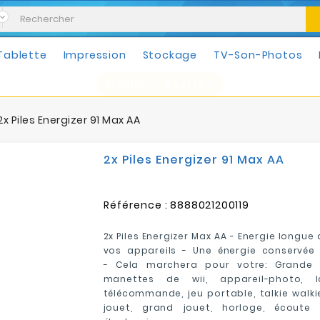
Tablette
Impression
Stockage
TV-Son-Photos
Mobilités & Loisirs
2x Piles Energizer 91 Max AA
2x Piles Energizer 91 Max AA
Référence :
8888021200119
2x Piles Energizer Max AA - E
nergie longue 
vos appareils
- U
ne énergie conservée 
-
Cela marchera pour votre:
Grande l
manettes de wii, appareil-photo, 
télécommande, jeu portable, talkie walkie
jouet, grand jouet, horloge, écoute