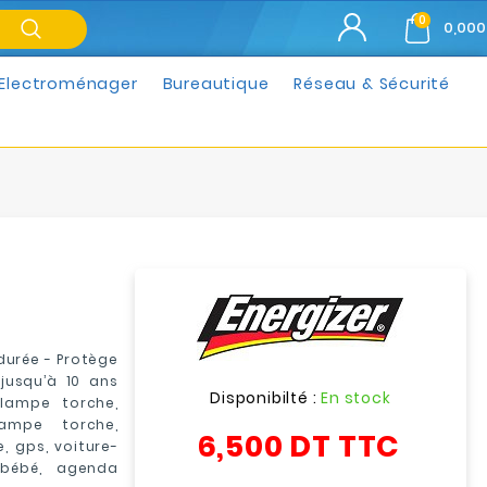
0
0,000
Electroménager
Bureautique
Réseau & Sécurité
durée -
P
rotège
jusqu’à 10 ans
Disponibilté :
En stock
ampe torche,
lampe torche,
6,500 DT
TTC
, gps, voiture-
 bébé, agenda