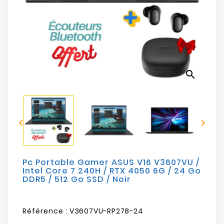
Electroménager
Bureautique
Réseau
&
search
Sécurité
Mobilités
&


Loisirs
Pc Portable Gamer ASUS V16 V3607VU /
Intel Core 7 240H / RTX 4050 6G / 24 Go
DDR5 / 512 Go SSD / Noir
Référence :
V3607VU-RP278-24