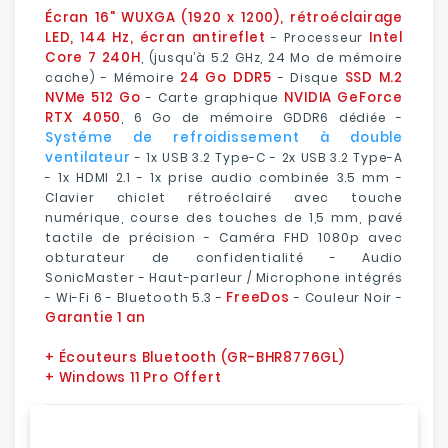
Écran 16" WUXGA (1920 x 1200), rétroéclairage
LED, 144 Hz, écran antireflet
Intel
- Processeur
Core 7 240H
, (jusqu’à 5.2 GHz, 24 Mo de mémoire
24 Go DDR5
SSD M.2
cache) - Mémoire
- Disque
NVMe 512 Go
NVIDIA GeForce
- Carte graphique
RTX 4050
, 6 Go de mémoire GDDR6 dédiée -
Systéme de refroidissement à double
ventilateur
-
1x USB 3.2 Type-C - 2x USB 3.2 Type-A
- 1x HDMI 2.1 - 1x prise audio combinée 3.5 mm -
Clavier chiclet rétroéclairé avec touche
numérique, course des touches de 1,5 mm, pavé
tactile de précision - Caméra FHD 1080p avec
obturateur de confidentialité - Audio
SonicMaster - Haut-parleur / Microphone intégrés
FreeDos
- Wi-Fi 6 - Bluetooth 5.3 -
- Couleur Noir -
Garantie 1 an
+ Écouteurs Bluetooth (GR-BHR8776GL)
+ Windows 11 Pro Offert