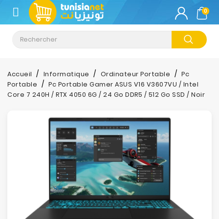
CATÉGORIE
0
Climatisation
Informatique
Accueil
Informatique
Ordinateur Portable
Pc
Portable
Pc Portable Gamer ASUS V16 V3607VU / Intel
Téléphonie
Core 7 240H / RTX 4050 6G / 24 Go DDR5 / 512 Go SSD / Noir
&
Tablette
Impression
Stockage
TV-
Son-
Photos