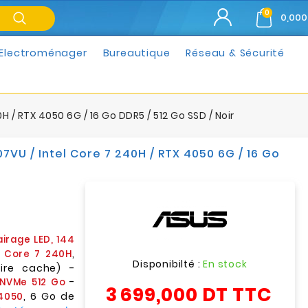
0
0,000
Electroménager
Bureautique
Réseau & Sécurité
 / RTX 4050 6G / 16 Go DDR5 / 512 Go SSD / Noir
VU / Intel Core 7 240H / RTX 4050 6G / 16 Go
airage LED, 144
,
l Core 7 240H
Disponibilté :
En stock
ire cache) -
-
 NVMe 512 Go
3 699,000 DT
TTC
, 6 Go de
4050