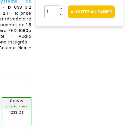
Systéme de
1x USB 3.2
r
-
AJOUTER AU PANIER
2.1 - 1x prise
t rétroéclairé
ouches de 1,5
éra FHD 1080p
lité - Audio
one intégrés -
ouleur Noir -
3 mois
Sans intérêts
1233 DT