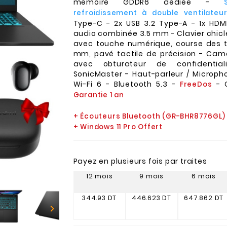
mémoire GDDR6 dédiée -
refroidissement à double ventilateu
Type-C - 2x USB 3.2 Type-A - 1x HDMI 
audio combinée 3.5 mm - Clavier chicle
avec touche numérique, course des t
mm, pavé tactile de précision - Cam
avec obturateur de confidentia
SonicMaster - Haut-parleur / Microph
Wi-Fi 6 - Bluetooth 5.3 -
- C
FreeDos
Garantie 1 an
+ Écouteurs Bluetooth (GR-BHR8776GL)
+ Windows 11 Pro Offert
Payez en plusieurs fois par traites
12 mois
9 mois
6 mois
344.93 DT
446.623 DT
647.862 DT
