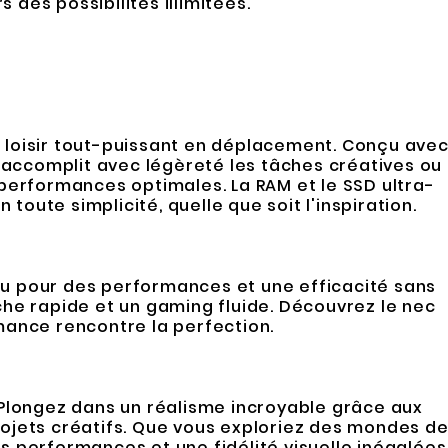
 des possibilités illimitées.
e loisir tout-puissant en déplacement. Conçu ave
l accomplit avec légèreté les tâches créatives ou
erformances optimales. La RAM et le SSD ultra-
oute simplicité, quelle que soit l'inspiration.
çu pour des performances et une efficacité sans
âche rapide et un gaming fluide. Découvrez le nec
rmance rencontre la perfection.
 Plongez dans un réalisme incroyable grâce aux
projets créatifs. Que vous exploriez des mondes d
s performances et une fidélité visuelle inégalées