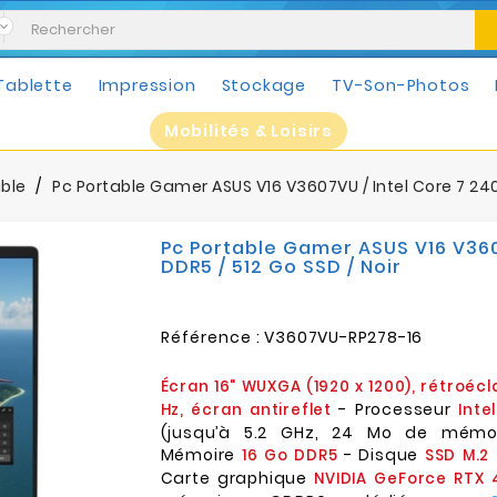
Tablette
Impression
Stockage
TV-Son-Photos
Mobilités & Loisirs
able
Pc Portable Gamer ASUS V16 V3607VU / Intel Core 7 240H
Pc Portable Gamer ASUS V16 V3607
DDR5 / 512 Go SSD / Noir
Référence :
V3607VU-RP278-16
Écran 16" WUXGA (1920 x 1200), rétroécl
- Processeur
Hz, écran antireflet
Inte
(jusqu’à 5.2 GHz, 24 Mo de mémo
Mémoire
- Disque
16 Go DDR5
SSD M.2
Carte graphique
NVIDIA GeForce RTX 