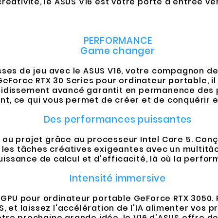
réativité, le ASUS V16 est votre porte d'entrée vers
PERFORMANCE
Game changer
esses de jeu avec le ASUS V16, votre compagnon d
GeForce RTX 30 Series pour ordinateur portable, i
oidissement avancé garantit en permanence des p
 ce qui vous permet de créer et de conquérir en t
Des performances puissantes
u ou projet grâce au processeur Intel Core 5. Con
s et les tâches créatives exigeantes avec un multit
uissance de calcul et d'efficacité, là où la perfo
Intensité immersive
 GPU pour ordinateur portable GeForce RTX 3050.
 et laissez l'accélération de l'IA alimenter vos 
re prochaine grande idée, le V16 d'ASUS offre de