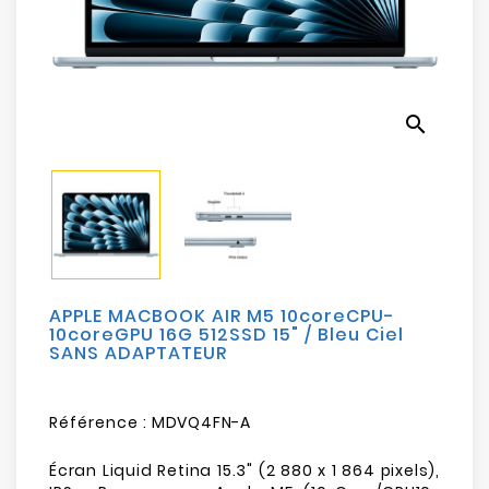
Electroménager
Bureautique
search
Réseau
&
Sécurité
Mobilités
&
Loisirs
APPLE MACBOOK AIR M5 10coreCPU-
10coreGPU 16G 512SSD 15" / Bleu Ciel
SANS ADAPTATEUR
Référence :
MDVQ4FN-A
Écran Liquid Retina 15.3" (2 880 x 1 864 pixels),