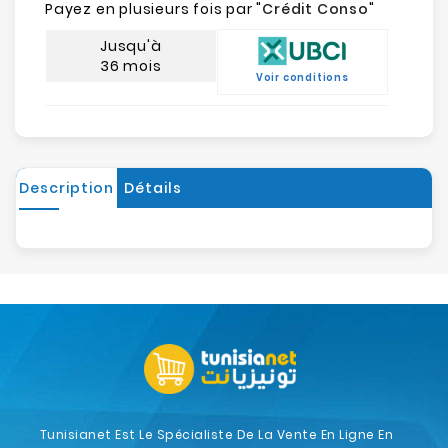
Payez en plusieurs fois par "
Crédit Conso
"
Jusqu'à
36 mois
Voir conditions
Description
Détails
Tunisianet Est Le Spécialiste De La Vente En Ligne En