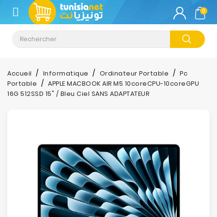
CATÉGORIE
0
Climatisation
Informatique
Accueil
Informatique
Ordinateur Portable
Pc
Portable
APPLE MACBOOK AIR M5 10coreCPU-10coreGPU
Téléphonie
16G 512SSD 15" / Bleu Ciel SANS ADAPTATEUR
&
Tablette
Impression
Stockage
TV-
Son-
Photos